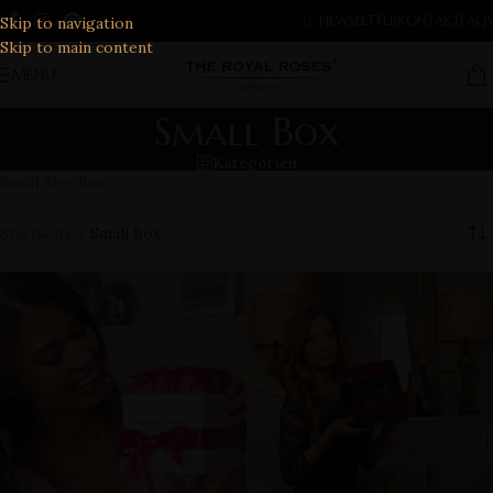
ROSENBOX GUTSCHEIN - 10% BEI NEWSLETTER
NEWSLETTER
KONTAKT
FAQS
Skip to navigation
ANMELDUNG
Skip to main content
MENU
Small Box
Kategorien
Small Size Box
Startseite
»
Small Box