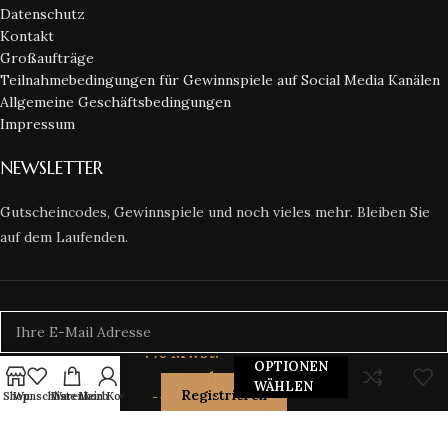
Datenschutz
Kontakt
Großaufträge
Teilnahmebedingungen für Gewinnspiele auf Social Media Kanälen
Allgemeine Geschäftsbedingungen
Impressum
NEWSLETTER
Gutscheincodes, Gewinnspiele und noch vieles mehr. Bleiben Sie
auf dem Laufenden.
ab
154,99
€
Enthält
7% Mwst.
Royal
OPTIONEN
zzgl.
Heart
WÄHLEN
Rosenbox
Shop
Wunschliste
Warenkorb
Mein Konto
Versand
Lieferzeit: