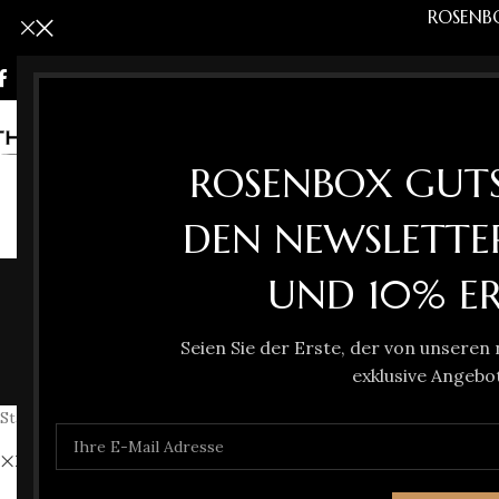
ROSENB
HOME
ROS
ROSENBOX GUTS
DEN NEWSLETTE
UND 10% ER
Seien Sie der Erste, der von unseren
CH
exklusive Angebot
12 P
Startseite
»
Shop
Flos
Filter löschen