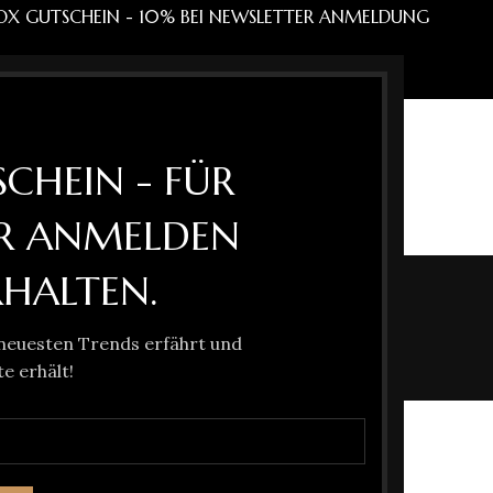
OX GUTSCHEIN - 10% BEI NEWSLETTER ANMELDUNG
ENBOXEN
TOP-SELLER
PRALINEN
CHAMPAGNER
CHEIN - FÜR
R ANMELDEN
Shop
HALTEN.
 neuesten Trends erfährt und
AMPAGNER
PRALINEN
ROYAL ROSES FLOWER BOX
e erhält!
rodukte
4 Produkte
7 Produkte