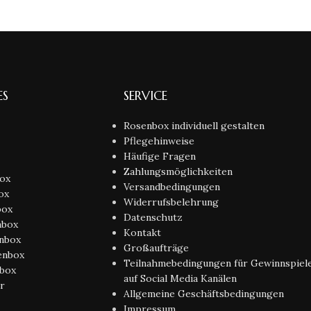
ES
SERVICE
Rosenbox individuell gestalten
Pflegehinweise
Häufige Fragen
Zahlungsmöglichkeiten
box
Versandbedingungen
ox
Widerrufsbelehrung
box
Datenschutz
nbox
Kontakt
enbox
Großaufträge
enbox
Teilnahmebedingungen für Gewinnspiel
nbox
auf Social Media Kanälen
r
Allgemeine Geschäftsbedingungen
Impressum