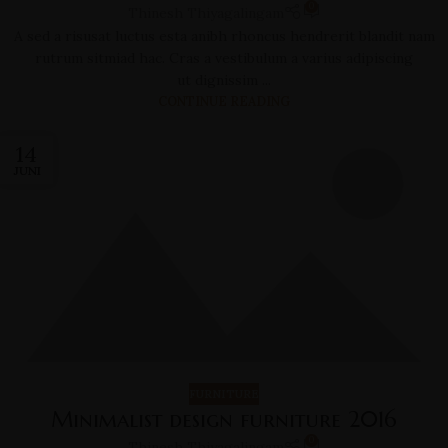
0
Thinesh Thiyagalingam
A sed a risusat luctus esta anibh rhoncus hendrerit blandit nam
rutrum sitmiad hac. Cras a vestibulum a varius adipiscing
ut dignissim ...
CONTINUE READING
14
JUNI
FURNITURE
Minimalist design furniture 2016
0
Thinesh Thiyagalingam