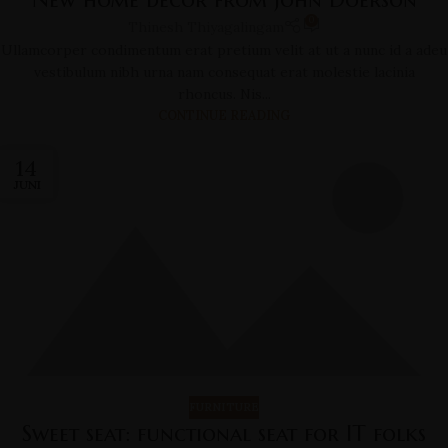
0
Thinesh Thiyagalingam
Ullamcorper condimentum erat pretium velit at ut a nunc id a adeu
vestibulum nibh urna nam consequat erat molestie lacinia
rhoncus. Nis...
CONTINUE READING
14
JUNI
FURNITURE
Sweet seat: functional seat for IT folks