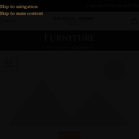
ROSENBOX GUTSCHEIN - 10% BEI NEWSLETTER
NEWSLETTER
KONTAKT
FAQS
Skip to navigation
ANMELDUNG
Skip to main content
MENU
Furniture
Startseite
»
Furniture
22
JUNI
FURNITURE