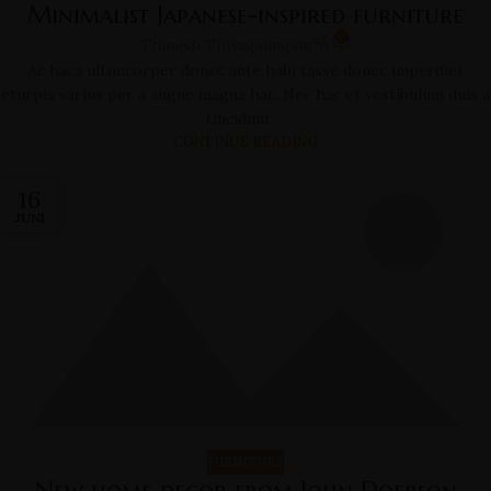
Minimalist Japanese-inspired furniture
0
Thinesh Thiyagalingam
Ac haca ullamcorper donec ante habi tasse donec imperdiet
eturpis varius per a augue magna hac. Nec hac et vestibulum duis a
tincidunt ...
CONTINUE READING
16
JUNI
FURNITURE
New home decor from John Doerson