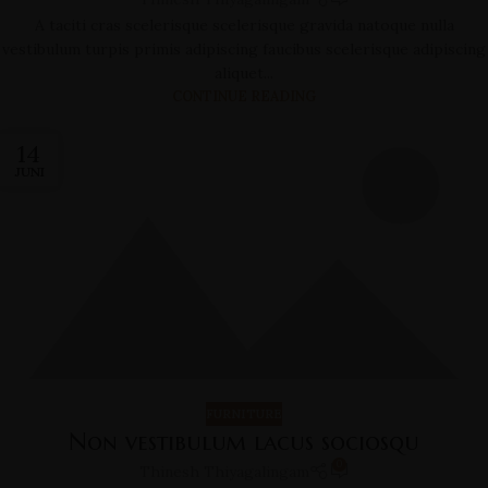
A taciti cras scelerisque scelerisque gravida natoque nulla
vestibulum turpis primis adipiscing faucibus scelerisque adipiscing
aliquet...
CONTINUE READING
14
JUNI
FURNITURE
Non vestibulum lacus sociosqu
0
Thinesh Thiyagalingam